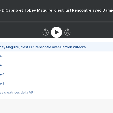
 DiCaprio et Tobey Maguire, c'est lui ! Rencontre avec Dam
bey Maguire, c'est lui ! Rencontre avec Damien Witecka
e 6
e 5
e 4
e 3
s créatrices de la VF !
e 2
e 1