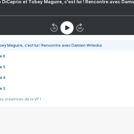
 DiCaprio et Tobey Maguire, c'est lui ! Rencontre avec Dam
bey Maguire, c'est lui ! Rencontre avec Damien Witecka
e 6
e 5
e 4
e 3
s créatrices de la VF !
e 2
e 1
e Mektoub My Love arrive enfin ! Rencontre avec Shaïn Boumedine et Sal