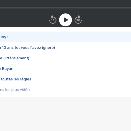
 DayZ
 a 13 ans (et vous l'avez ignoré)
e (littéralement)
im Rayan
 toutes les règles
s les jeux vidéo
us choquant de Rockstar ? - Le scandale BULLY
e plus moche de Steam
du RÊVE tourne au CAUCHEMAR