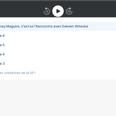
bey Maguire, c'est lui ! Rencontre avec Damien Witecka
e 6
e 5
e 4
e 3
s créatrices de la VF !
e 2
e 1
e Mektoub My Love arrive enfin ! Rencontre avec Shaïn Boumedine et Sal
i : après Toni en famille