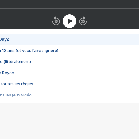
 DayZ
 a 13 ans (et vous l'avez ignoré)
e (littéralement)
im Rayan
 toutes les règles
s les jeux vidéo
us choquant de Rockstar ? - Le scandale BULLY
e plus moche de Steam
du RÊVE tourne au CAUCHEMAR