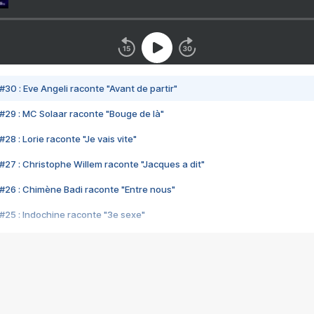
#30 : Eve Angeli raconte "Avant de partir"
#29 : MC Solaar raconte "Bouge de là"
28 : Lorie raconte "Je vais vite"
#27 : Christophe Willem raconte "Jacques a dit"
#26 : Chimène Badi raconte "Entre nous"
#25 : Indochine raconte "3e sexe"
#24 : Zaho raconte "C'est chelou"
#23 : Patrick Bruel raconte "Au café des délices"
#22 : Kyo raconte "Le chemin"