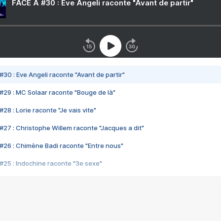
FACE A #30 : Eve Angeli raconte "Avant de partir"
#30 : Eve Angeli raconte "Avant de partir"
#29 : MC Solaar raconte "Bouge de là"
28 : Lorie raconte "Je vais vite"
#27 : Christophe Willem raconte "Jacques a dit"
#26 : Chimène Badi raconte "Entre nous"
#25 : Indochine raconte "3e sexe"
#24 : Zaho raconte "C'est chelou"
#23 : Patrick Bruel raconte "Au café des délices"
#22 : Kyo raconte "Le chemin"