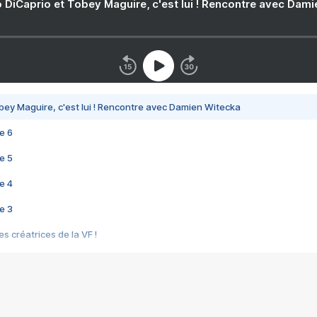
 DiCaprio et Tobey Maguire, c'est lui ! Rencontre avec Dam
bey Maguire, c'est lui ! Rencontre avec Damien Witecka
e 6
e 5
e 4
e 3
s créatrices de la VF !
e 2
e 1
e Mektoub My Love arrive enfin ! Rencontre avec Shaïn Boumedine et Sal