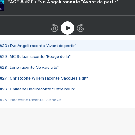
FACE A #30 : Eve Angeli raconte "Avant de partir"
#30 : Eve Angeli raconte "Avant de partir"
#29 : MC Solaar raconte "Bouge de là"
28 : Lorie raconte "Je vais vite"
#27 : Christophe Willem raconte "Jacques a dit"
#26 : Chimène Badi raconte "Entre nous"
#25 : Indochine raconte "3e sexe"
#24 : Zaho raconte "C'est chelou"
#23 : Patrick Bruel raconte "Au café des délices"
#22 : Kyo raconte "Le chemin"