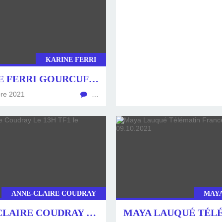
KARINE FERRI
KARINE FERRI GOURCUFF LES DOCS DU WEEKEND TF1 LE 09.10.2021
re 2021
…
ANNE-CLAIRE COUDRAY
MAY
ANNE-CLAIRE COUDRAY LE 13H TF1 LE 09.10.2021