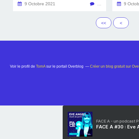
9 Octobre 2021
…
9 Octob
<<
<
Voir le profil de
TomA
sur le portail Overblog
Créer un blog gratuit sur Ove
FACE A - un podcast 
FACE A #30 : Eve A