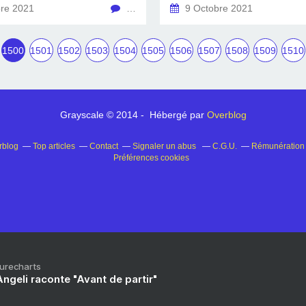
re 2021
…
9 Octobre 2021
1500
1501
1502
1503
1504
1505
1506
1507
1508
1509
1510
Grayscale © 2014 - Hébergé par
Overblog
rblog
Top articles
Contact
Signaler un abus
C.G.U.
Rémunération e
Préférences cookies
Purecharts
ngeli raconte "Avant de partir"