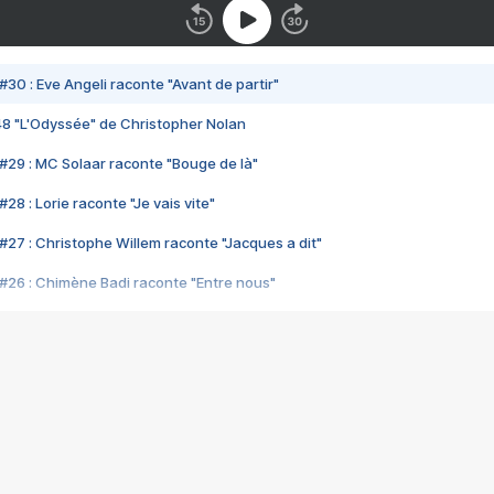
#30 : Eve Angeli raconte "Avant de partir"
48 "L'Odyssée" de Christopher Nolan
#29 : MC Solaar raconte "Bouge de là"
28 : Lorie raconte "Je vais vite"
#27 : Christophe Willem raconte "Jacques a dit"
#26 : Chimène Badi raconte "Entre nous"
#25 : Indochine raconte "3e sexe"
#24 : Zaho raconte "C'est chelou"
#23 : Patrick Bruel raconte "Au café des délices"
#22 : Kyo raconte "Le chemin"
#21 : Nolwenn Leroy raconte "Cassé"