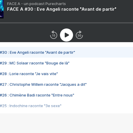
FACE A - un podcast Purecharts
FACE A #30 : Eve Angeli raconte "Avant de partir"
#30 : Eve Angeli raconte "Avant de partir"
#29 : MC Solaar raconte "Bouge de là"
28 : Lorie raconte "Je vais vite"
#27 : Christophe Willem raconte "Jacques a dit"
#26 : Chimène Badi raconte "Entre nous"
#25 : Indochine raconte "3e sexe"
#24 : Zaho raconte "C'est chelou"
#23 : Patrick Bruel raconte "Au café des délices"