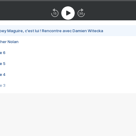
bey Maguire, c'est lui ! Rencontre avec Damien Witecka
pher Nolan
e 6
e 5
e 4
e 3
s créatrices de la VF !
e 2
e 1
e Mektoub My Love arrive enfin ! Rencontre avec Shaïn Boumedine et Sal