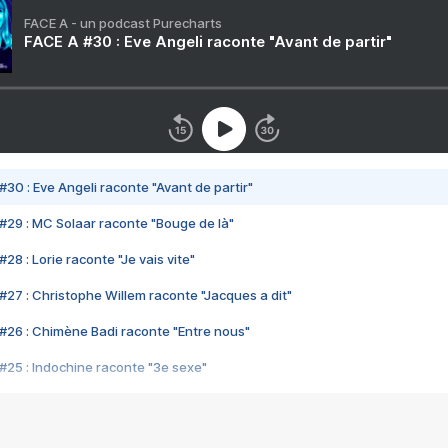
FACE A - un podcast Purecharts
FACE A #30 : Eve Angeli raconte "Avant de partir"
#30 : Eve Angeli raconte "Avant de partir"
#29 : MC Solaar raconte "Bouge de là"
28 : Lorie raconte "Je vais vite"
#27 : Christophe Willem raconte "Jacques a dit"
#26 : Chimène Badi raconte "Entre nous"
#25 : Indochine raconte "3e sexe"
#24 : Zaho raconte "C'est chelou"
#23 : Patrick Bruel raconte "Au café des délices"