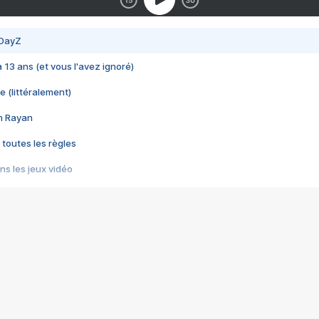
 DayZ
 a 13 ans (et vous l'avez ignoré)
e (littéralement)
im Rayan
 toutes les règles
s les jeux vidéo
us choquant de Rockstar ? - Le scandale BULLY
e plus moche de Steam
du RÊVE tourne au CAUCHEMAR
pendant 8 heures
it… à tort