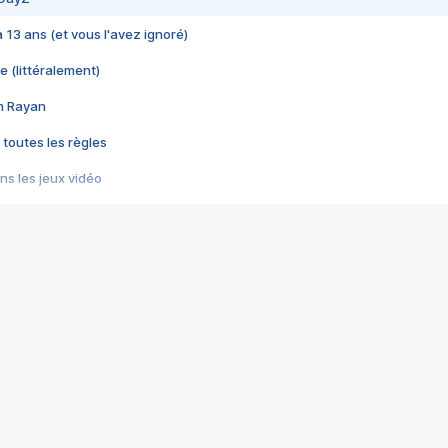
 a 13 ans (et vous l'avez ignoré)
e (littéralement)
im Rayan
 toutes les règles
s les jeux vidéo
us choquant de Rockstar ? - Le scandale BULLY
e plus moche de Steam
du RÊVE tourne au CAUCHEMAR
pendant 8 heures
it… à tort
umiliés par un jeu vidéo
ire - Final Fantasy 8