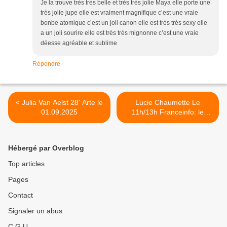
Je la trouve très très belle et très très jolie Maya elle porte une
très jolie jupe elle est vraiment magnifique c’est une vraie
bonbe atomique c’est un joli canon elle est très très sexy elle
a un joli sourire elle est très très mignonne c’est une vraie
déesse agréable et sublime
Répondre
< Julia Van Aelst 28' Arte le
Lucie Chaumette Le
01.09.2025
11h/13h Franceinfo: le
02.09.2025 >
Hébergé par Overblog
Top articles
Pages
Contact
Signaler un abus
C.G.U.