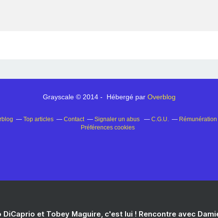
Grayscale © 2014 - Hébergé par
Overblog
rblog
Top articles
Contact
Signaler un abus
C.G.U.
Rémunération e
Préférences cookies
 DiCaprio et Tobey Maguire, c'est lui ! Rencontre avec Dam