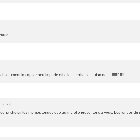
eauté
 absolument la capser peu importe où elle atterrira cet automne!!!!!!!!!!!!1!!!!
 16:34
pourra choisir les mêmes tenues que quand elle présenter c à vous. Les tenues du jo