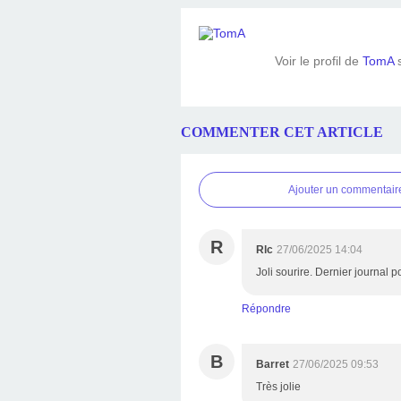
Voir le profil de
TomA
s
COMMENTER CET ARTICLE
Ajouter un commentair
R
Rlc
27/06/2025 14:04
Joli sourire. Dernier journal 
Répondre
B
Barret
27/06/2025 09:53
Très jolie