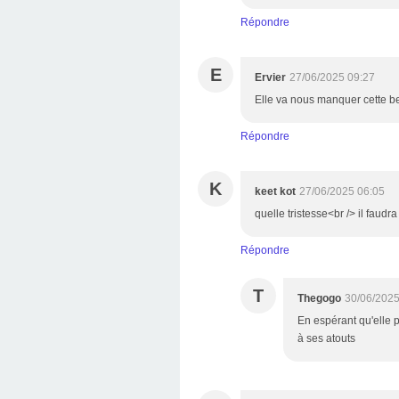
Répondre
E
Ervier
27/06/2025 09:27
Elle va nous manquer cette b
Répondre
K
keet kot
27/06/2025 06:05
quelle tristesse<br /> il faudra
Répondre
T
Thegogo
30/06/2025
En espérant qu'elle 
à ses atouts