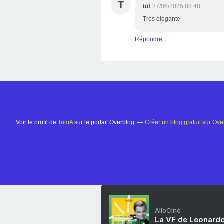
T
tof
27/06/2025 03:48
Très élégante
Répondre
Voir le profil de
TomA
sur le portail Overblog
Créer un blog gratuit sur Ove
AlloCiné
La VF de Leonardo