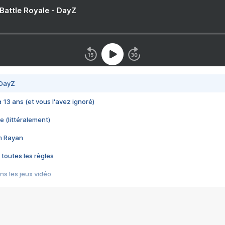
 Battle Royale - DayZ
 DayZ
 a 13 ans (et vous l'avez ignoré)
e (littéralement)
im Rayan
 toutes les règles
s les jeux vidéo
us choquant de Rockstar ? - Le scandale BULLY
e plus moche de Steam