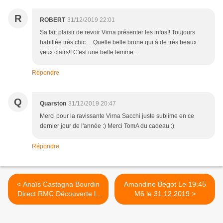
R
ROBERT
31/12/2019 22:01
Sa fait plaisir de revoir Virna présenter les infos!! Toujours
habillée très chic.... Quelle belle brune qui à de très beaux
yeux clairs!! C'est une belle femme....
Répondre
Q
Quarston
31/12/2019 20:47
Merci pour la ravissante Virna Sacchi juste sublime en ce
dernier jour de l'année :) Merci TomA du cadeau :)
Répondre
< Anaïs Castagna Bourdin
Amandine Bégot Le 19:45
Direct RMC Découverte le
M6 le 31.12.2019 >
31.12.2019