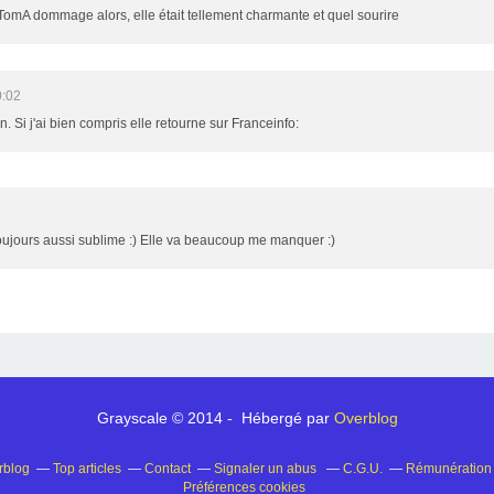
TomA dommage alors, elle était tellement charmante et quel sourire
0:02
n. Si j'ai bien compris elle retourne sur Franceinfo:
toujours aussi sublime :) Elle va beaucoup me manquer :)
Grayscale © 2014 - Hébergé par
Overblog
rblog
Top articles
Contact
Signaler un abus
C.G.U.
Rémunération e
Préférences cookies