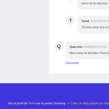
merci de ta réponse 
T
TomA
01/07/2019 1
J'ai bien peur que no
Q
Quarston
30/06/2019 22:04
Merci pour la dernière Flore 
Répondre
Voir le profil de
TomA
sur le portail Overblog
Créer un blog gratuit sur Ove